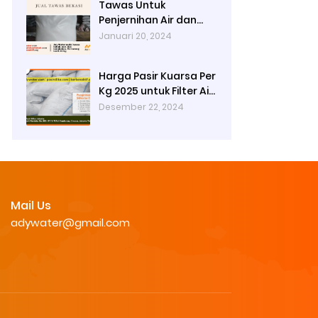
Tawas Untuk
Penjernihan Air dan
Cara Kerjanya
Januari 20, 2024
Harga Pasir Kuarsa Per
Kg 2025 untuk Filter Air
Rumah Tangga
Desember 22, 2024
Mail Us
adywater@gmail.com