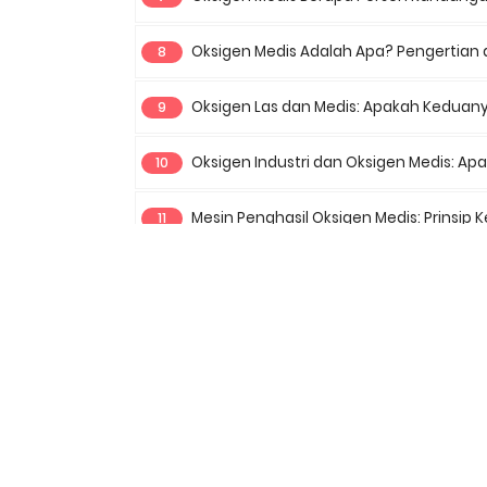
Oksigen Medis Adalah Apa? Pengertian da
Oksigen Las dan Medis: Apakah Keduanya Sama? 
Oksigen Industri dan Oksigen Medis: Apa y
Mesin Penghasil Oksigen Medis: Prinsip Kerja d
Mesin Pembuat Oksigen Medis: Teknologi, Proses, 
Kompresor Oksigen Medis: Peran, Sistem, dan 
Komposisi Oksigen Medis dan Perbedaannya dengan
Kegunaan Oksigen Medis dalam Berbagai Pr