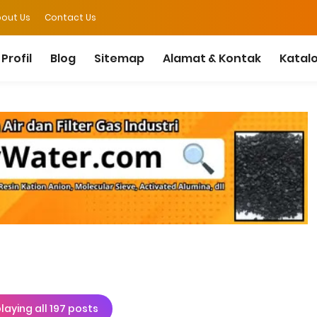
out Us
Contact Us
Profil
Blog
Sitemap
Alamat & Kontak
Katal
laying all 197 posts