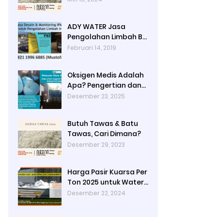
Jakarta Timur dengan
Ady Water
ADY WATER Jasa
Pengolahan Limbah B3
Pengolahan Limbah
Februari 14, 2019
Cair WWTP WTP STP di
Bandung Jogjakarta
Oksigen Medis Adalah
Surabaya Tangerang
Apa? Pengertian dan
Selatan
Peruntukannya
Desember 23, 2025
Butuh Tawas & Batu
Tawas, Cari Dimana?
Desember 29, 2023
Harga Pasir Kuarsa Per
Ton 2025 untuk Water
Treatment Plant di
Desember 22, 2024
Industri Petrokimia