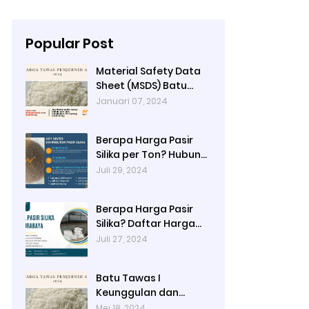
Popular Post
Material Safety Data
Sheet (MSDS) Batu
Tawas
Januari 07, 2024
Berapa Harga Pasir
Silika per Ton? Hubungi
Ady Water
Juli 29, 2024
Berapa Harga Pasir
Silika? Daftar Harga
Terbaru 2024 di Ady
Juli 27, 2024
Water: Per Kg, Per
Karung, dan Per Ton
Batu Tawas I
Keunggulan dan
Alamat Pembelian di
Mei 18, 2024