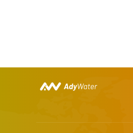
Kandungan Oksigen Medis: Standar Kemurnian dan Prose
Generator Oksigen Medis: Cara Kerja da
Fungsi Oksigen Medis dalam Perawatan
Cara Penggunaan Oksigen Medis yang 
Beda Oksigen Medis dan Industri: Peruntukan, Kemurn
Truk Lama Terlihat Baru dengan Sandblast Pasir S
Trailer Lama Bisa Kinclong Lagi dengan Sandb
Tips Sandblast Mobil Klasik dengan Pasir Silika 
Tiang Lampu Jalan Berkarat? Gunakan Pasir Silika unt