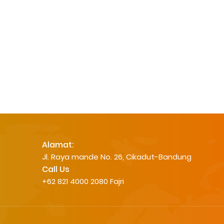
s Kontrol Kualitas
2025-12-23
Molecular Sieve
n Aplikasinya
2025-12-23
Molecular Sieve
 Pasien
2025-12-23
Molecular Sieve
Benar dan Aman
2025-12-23
Molecular Sieve
ian, dan Standarnya
2025-12-23
Molecular Sieve
ilika yang Efisien
2025-11-20
Pasir Silika
Alamat:
Jl. Raya mande No. 26, Cikadut-Bandung
last Pasir Silika
2025-11-20
Pasir Silika
Call Us
+62 821 4000 2080 Fajri
yang Tidak Merusak
2025-11-20
Pasir Silika
uk Sandblast Ringan
2025-11-20
Pasir Silika