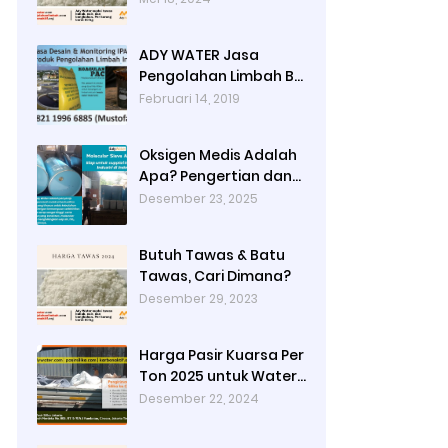
Jakarta Timur dengan
Ady Water
ADY WATER Jasa
Pengolahan Limbah B3
Pengolahan Limbah
Februari 14, 2019
Cair WWTP WTP STP di
Bandung Jogjakarta
Oksigen Medis Adalah
Surabaya Tangerang
Apa? Pengertian dan
Selatan
Peruntukannya
Desember 23, 2025
Butuh Tawas & Batu
Tawas, Cari Dimana?
Desember 29, 2023
Harga Pasir Kuarsa Per
Ton 2025 untuk Water
Treatment Plant di
Desember 22, 2024
Industri Petrokimia