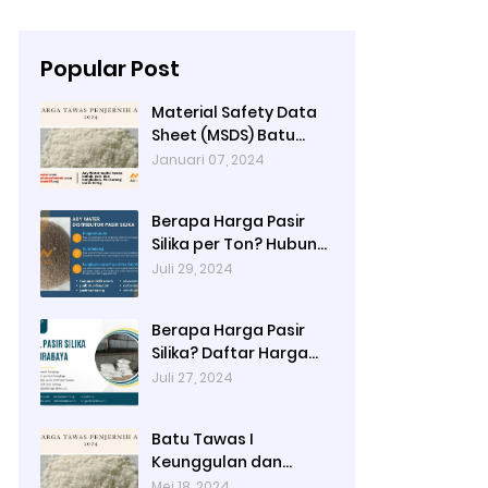
Popular Post
Material Safety Data
Sheet (MSDS) Batu
Tawas
Januari 07, 2024
Berapa Harga Pasir
Silika per Ton? Hubungi
Ady Water
Juli 29, 2024
Berapa Harga Pasir
Silika? Daftar Harga
Terbaru 2024 di Ady
Juli 27, 2024
Water: Per Kg, Per
Karung, dan Per Ton
Batu Tawas I
Keunggulan dan
Alamat Pembelian di
Mei 18, 2024