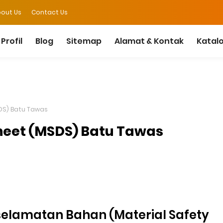
out Us
Contact Us
Profil
Blog
Sitemap
Alamat & Kontak
Katal
DS) Batu Tawas
Sheet (MSDS) Batu Tawas
elamatan Bahan (Material Safety