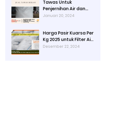
Tawas Untuk
Penjernihan Air dan
Cara Kerjanya
Januari 20, 2024
Harga Pasir Kuarsa Per
Kg 2025 untuk Filter Air
Rumah Tangga
Desember 22, 2024