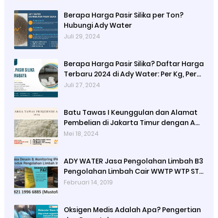
Berapa Harga Pasir Silika per Ton?
Hubungi Ady Water
Juli 29, 2024
Berapa Harga Pasir Silika? Daftar Harga
Terbaru 2024 di Ady Water: Per Kg, Per
Karung, dan Per Ton
Juli 27, 2024
Batu Tawas I Keunggulan dan Alamat
Pembelian di Jakarta Timur dengan Ady
Water
Mei 18, 2024
ADY WATER Jasa Pengolahan Limbah B3
Pengolahan Limbah Cair WWTP WTP STP
di Bandung Jogjakarta Surabaya
Februari 14, 2019
Tangerang Selatan
Oksigen Medis Adalah Apa? Pengertian