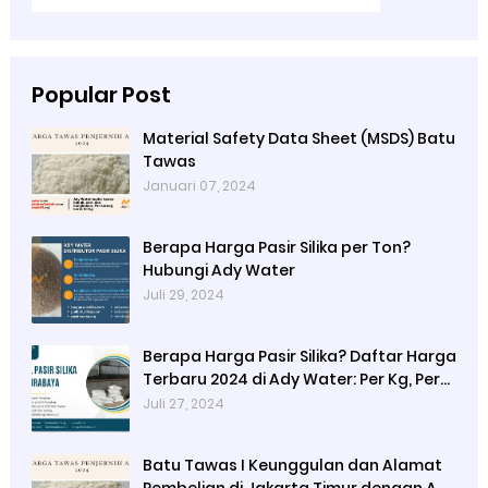
Popular Post
Material Safety Data Sheet (MSDS) Batu
Tawas
Januari 07, 2024
Berapa Harga Pasir Silika per Ton?
Hubungi Ady Water
Juli 29, 2024
Berapa Harga Pasir Silika? Daftar Harga
Terbaru 2024 di Ady Water: Per Kg, Per
Karung, dan Per Ton
Juli 27, 2024
Batu Tawas I Keunggulan dan Alamat