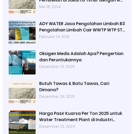
Pembelian di Jakarta Timur dengan Ady
Water
Mei 18, 2024
ADY WATER Jasa Pengolahan Limbah B3
Pengolahan Limbah Cair WWTP WTP STP
di Bandung Jogjakarta Surabaya
Februari 14, 2019
Tangerang Selatan
Oksigen Medis Adalah Apa? Pengertian
dan Peruntukannya
Desember 23, 2025
Butuh Tawas & Batu Tawas, Cari
Dimana?
Desember 29, 2023
Harga Pasir Kuarsa Per Ton 2025 untuk
Water Treatment Plant di Industri
Petrokimia
Desember 22, 2024