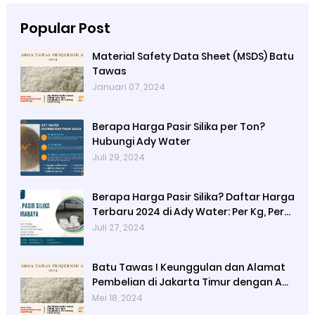
Popular Post
Material Safety Data Sheet (MSDS) Batu
Tawas
Januari 07, 2024
Berapa Harga Pasir Silika per Ton?
Hubungi Ady Water
Juli 29, 2024
Berapa Harga Pasir Silika? Daftar Harga
Terbaru 2024 di Ady Water: Per Kg, Per
Karung, dan Per Ton
Juli 27, 2024
Batu Tawas I Keunggulan dan Alamat
Pembelian di Jakarta Timur dengan Ady
Water
Mei 18, 2024