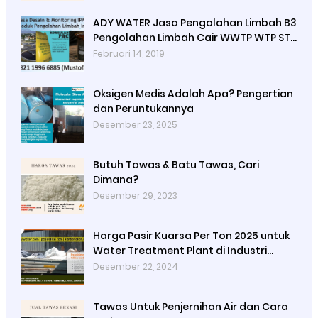
ADY WATER Jasa Pengolahan Limbah B3
Pengolahan Limbah Cair WWTP WTP STP
di Bandung Jogjakarta Surabaya
Februari 14, 2019
Tangerang Selatan
Oksigen Medis Adalah Apa? Pengertian
dan Peruntukannya
Desember 23, 2025
Butuh Tawas & Batu Tawas, Cari
Dimana?
Desember 29, 2023
Harga Pasir Kuarsa Per Ton 2025 untuk
Water Treatment Plant di Industri
Petrokimia
Desember 22, 2024
Tawas Untuk Penjernihan Air dan Cara