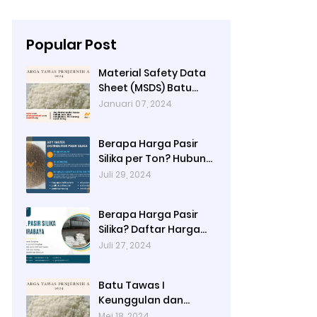
Popular Post
Material Safety Data
Sheet (MSDS) Batu
Tawas
Januari 07, 2024
Berapa Harga Pasir
Silika per Ton? Hubungi
Ady Water
Juli 29, 2024
Berapa Harga Pasir
Silika? Daftar Harga
Terbaru 2024 di Ady
Juli 27, 2024
Water: Per Kg, Per
Karung, dan Per Ton
Batu Tawas I
Keunggulan dan
Alamat Pembelian di
Mei 18, 2024