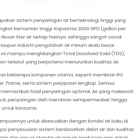
akan sistem penyaringan air berteknologi tinggi yang
ngkat kemurnian tinggi. Kapasitas 2000 GPD (gallon per
buan liter air setiap harinya, sehingga sangat cocok
maupun industri pengolahan air minum skala besar.
 ini mampu menghilangkan Total Dissolved Solid (TDS),
on terlarut yang berpotensi menurunkan kualitas air.
iri dari beberapa komponen utama, seperti membran RO
ilter, frame, serta sistem perpipaan lengkap. Semua
 memastikan hasil penyaringan optimal. Air yang melewati
 awal, penyaringan oleh membran semipermeabel, hingga
 untuk konsumsi.
ampuannya untuk disesuaikan dengan kondisi air baku di
si penyesuaian sistem berdasarkan debit air dan kualitas
sten dan sesuai standar air minum layak konsumsi. Hal ini