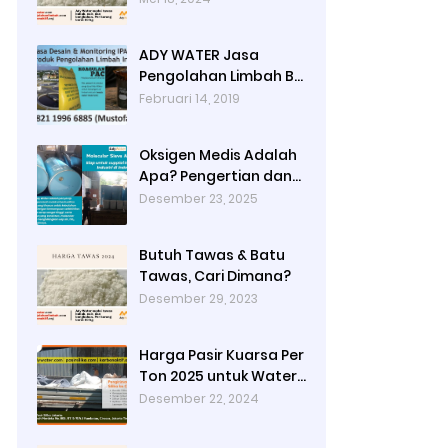
Jakarta Timur dengan
Ady Water
ADY WATER Jasa
Pengolahan Limbah B3
Pengolahan Limbah
Februari 14, 2019
Cair WWTP WTP STP di
Bandung Jogjakarta
Oksigen Medis Adalah
Surabaya Tangerang
Apa? Pengertian dan
Selatan
Peruntukannya
Desember 23, 2025
Butuh Tawas & Batu
Tawas, Cari Dimana?
Desember 29, 2023
Harga Pasir Kuarsa Per
Ton 2025 untuk Water
Treatment Plant di
Desember 22, 2024
Industri Petrokimia