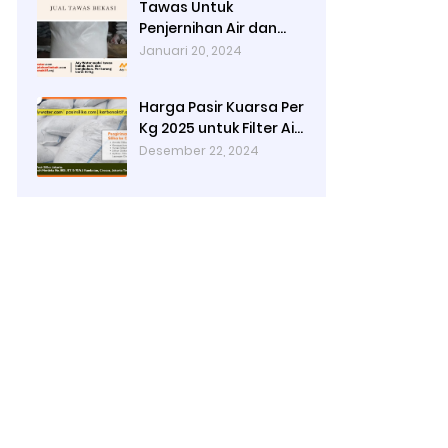
Tawas Untuk
Penjernihan Air dan
Cara Kerjanya
Januari 20, 2024
Harga Pasir Kuarsa Per
Kg 2025 untuk Filter Air
Rumah Tangga
Desember 22, 2024