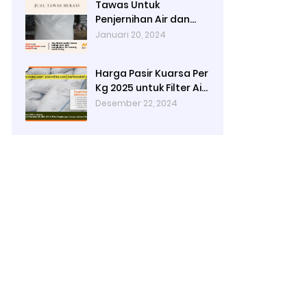
Tawas Untuk
Penjernihan Air dan
Cara Kerjanya
Januari 20, 2024
Harga Pasir Kuarsa Per
Kg 2025 untuk Filter Air
Rumah Tangga
Desember 22, 2024