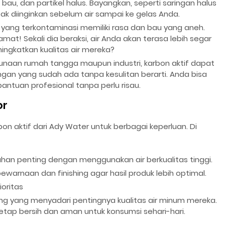
u, dan partikel halus. Bayangkan, seperti saringan halus
diinginkan sebelum air sampai ke gelas Anda.
ir yang terkontaminasi memiliki rasa dan bau yang aneh.
at! Sekali dia beraksi, air Anda akan terasa lebih segar
ngkatkan kualitas air mereka?
unaan rumah tangga maupun industri, karbon aktif dapat
ngan yang sudah ada tanpa kesulitan berarti. Anda bisa
antuan profesional tanpa perlu risau.
or
 aktif dari Ady Water untuk berbagai keperluan. Di
n penting dengan menggunakan air berkualitas tinggi.
warnaan dan finishing agar hasil produk lebih optimal.
oritas
g yang menyadari pentingnya kualitas air minum mereka.
tap bersih dan aman untuk konsumsi sehari-hari.