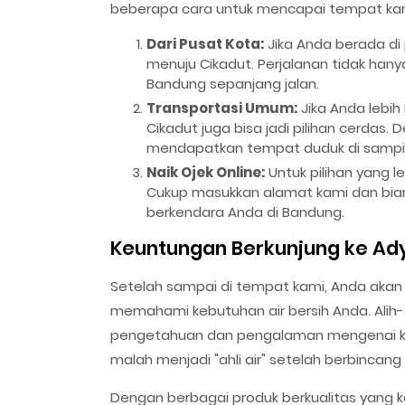
beberapa cara untuk mencapai tempat ka
Dari Pusat Kota:
Jika Anda berada di
menuju Cikadut. Perjalanan tidak han
Bandung sepanjang jalan.
Transportasi Umum:
Jika Anda lebih
Cikadut juga bisa jadi pilihan cerdas
mendapatkan tempat duduk di samping
Naik Ojek Online:
Untuk pilihan yang l
Cukup masukkan alamat kami dan bia
berkendara Anda di Bandung.
Keuntungan Berkunjung ke Ad
Setelah sampai di tempat kami, Anda akan
memahami kebutuhan air bersih Anda. Alih-a
pengetahuan dan pengalaman mengenai karbo
malah menjadi "ahli air" setelah berbincan
Dengan berbagai produk berkualitas yang 