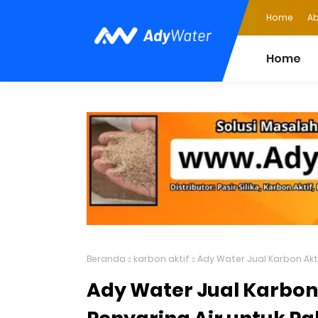
Home
Ab
Home
Beranda
karbon aktif
Ady Water Jual Karbon Akt
Ady Water Jual Karbon 