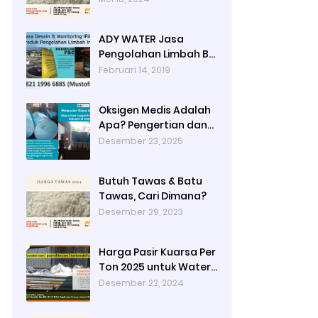
Jakarta Timur dengan
Ady Water
ADY WATER Jasa
Pengolahan Limbah B3
Pengolahan Limbah
Februari 14, 2019
Cair WWTP WTP STP di
Bandung Jogjakarta
Oksigen Medis Adalah
Surabaya Tangerang
Apa? Pengertian dan
Selatan
Peruntukannya
Desember 23, 2025
Butuh Tawas & Batu
Tawas, Cari Dimana?
Desember 29, 2023
Harga Pasir Kuarsa Per
Ton 2025 untuk Water
Treatment Plant di
Desember 22, 2024
Industri Petrokimia