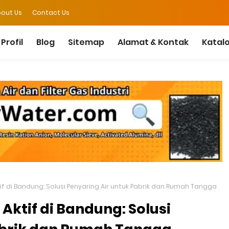
out Us
Contact Us
Profil
Blog
Sitemap
Alamat & Kontak
Katal
if di Bandung: Solusi Penyaring Air untuk Pabrik dan Rumah Tangga
Aktif di Bandung: Solusi