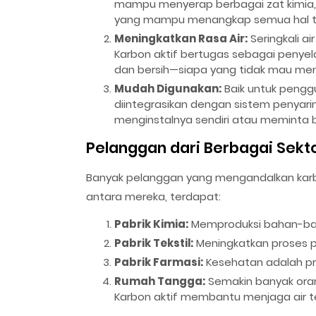
mampu menyerap berbagai zat kimia, ba
yang mampu menangkap semua hal tak 
Meningkatkan Rasa Air:
Seringkali a
Karbon aktif bertugas sebagai penyelam
dan bersih—siapa yang tidak mau meni
Mudah Digunakan:
Baik untuk pengg
diintegrasikan dengan sistem penyari
menginstalnya sendiri atau meminta b
Pelanggan dari Berbagai Sekt
Banyak pelanggan yang mengandalkan karbon
antara mereka, terdapat:
Pabrik Kimia:
Memproduksi bahan-baha
Pabrik Tekstil:
Meningkatkan proses pe
Pabrik Farmasi:
Kesehatan adalah pri
Rumah Tangga:
Semakin banyak oran
Karbon aktif membantu menjaga air te