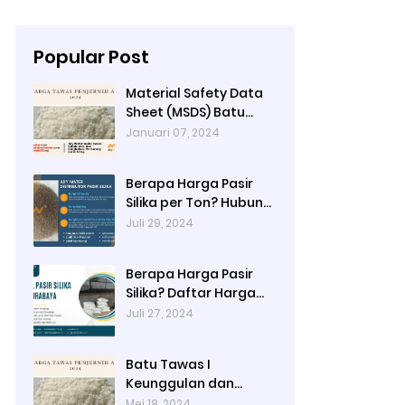
Popular Post
Material Safety Data
Sheet (MSDS) Batu
Tawas
Januari 07, 2024
Berapa Harga Pasir
Silika per Ton? Hubungi
Ady Water
Juli 29, 2024
Berapa Harga Pasir
Silika? Daftar Harga
Terbaru 2024 di Ady
Juli 27, 2024
Water: Per Kg, Per
Karung, dan Per Ton
Batu Tawas I
Keunggulan dan
Alamat Pembelian di
Mei 18, 2024