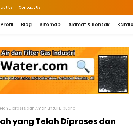
out Us
Contact Us
Profil
Blog
Sitemap
Alamat & Kontak
Katal
Telah Diproses dan Aman untuk Dibuang
bah yang Telah Diproses dan