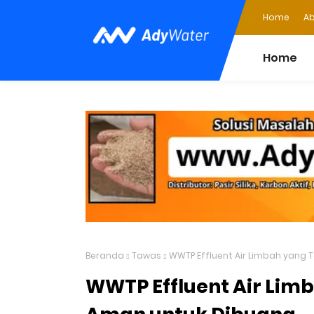
Home
Ab
Home
Beranda
Tawas
WWTP Effluent Air Limbah yang 
WWTP Effluent Air Lim