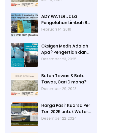
Jakarta Timur dengan
Ady Water
ADY WATER Jasa
Pengolahan Limbah B3
Pengolahan Limbah
Februari 14, 2019
Cair WWTP WTP STP di
Bandung Jogjakarta
Oksigen Medis Adalah
Surabaya Tangerang
Apa? Pengertian dan
Selatan
Peruntukannya
Desember 23, 2025
Butuh Tawas & Batu
Tawas, Cari Dimana?
Desember 29, 2023
Harga Pasir Kuarsa Per
Ton 2025 untuk Water
Treatment Plant di
Desember 22, 2024
Industri Petrokimia