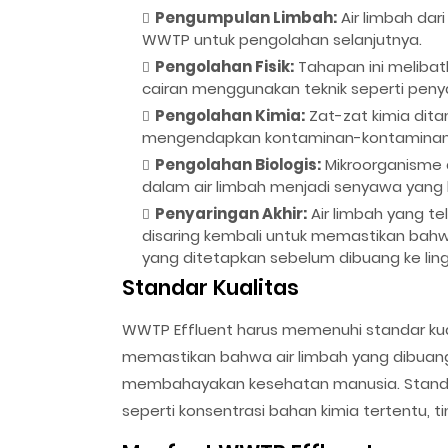
Pengumpulan Limbah:
Air limbah dar
WWTP untuk pengolahan selanjutnya.
Pengolahan Fisik:
Tahapan ini melibat
cairan menggunakan teknik seperti penyar
Pengolahan Kimia:
Zat-zat kimia dit
mengendapkan kontaminan-kontaminan ter
Pengolahan Biologis:
Mikroorganisme 
dalam air limbah menjadi senyawa yang 
Penyaringan Akhir:
Air limbah yang t
disaring kembali untuk memastikan bahwa
yang ditetapkan sebelum dibuang ke lin
Standar Kualitas
WWTP Effluent harus memenuhi standar kual
memastikan bahwa air limbah yang dibuan
membahayakan kesehatan manusia. Standa
seperti konsentrasi bahan kimia tertentu, t