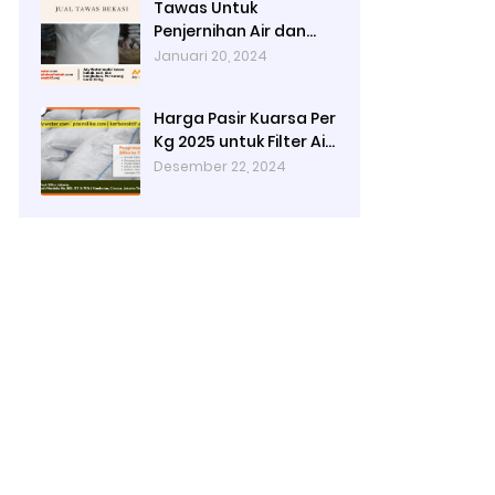
Tawas Untuk
Penjernihan Air dan
Cara Kerjanya
Januari 20, 2024
Harga Pasir Kuarsa Per
Kg 2025 untuk Filter Air
Rumah Tangga
Desember 22, 2024