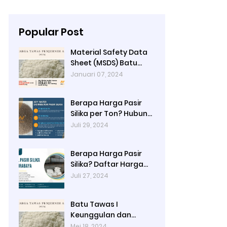
Popular Post
Material Safety Data
Sheet (MSDS) Batu
Tawas
Januari 07, 2024
Berapa Harga Pasir
Silika per Ton? Hubungi
Ady Water
Juli 29, 2024
Berapa Harga Pasir
Silika? Daftar Harga
Terbaru 2024 di Ady
Juli 27, 2024
Water: Per Kg, Per
Karung, dan Per Ton
Batu Tawas I
Keunggulan dan
Alamat Pembelian di
Mei 18, 2024