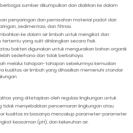
i berbagai sumber dikumpulkan dan dialirkan ke dalam
kan penyaringan dan pemisahan material padat dari
ingan, sedimentasi, dan filtrasi.
ambahkan ke dalam air limbah untuk mengikat dan
tentu yang sulit dihilangkan secara fisik.
atau bakteri digunakan untuk menguraikan bahan organik
lebih sederhana dan tidak berbahaya.
elah melalui tahapan-tahapan sebelumnya kemudian
 kualitas air limbah yang dihasilkan memenuhi standar
gkungan.
itas yang ditetapkan oleh regulasi lingkungan untuk
g tidak menyebabkan pencemaran lingkungan atau
r kualitas ini biasanya mencakup parameter-parameter
ingkat keasaman (pH), dan kekeruhan air.