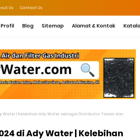
out Us
Contact Us
Profil
Blog
Sitemap
Alamat & Kontak
Katal
y Water | Kelebihan Ady Water sebagai Distributor Tawas dan
24 di Ady Water | Kelebihan