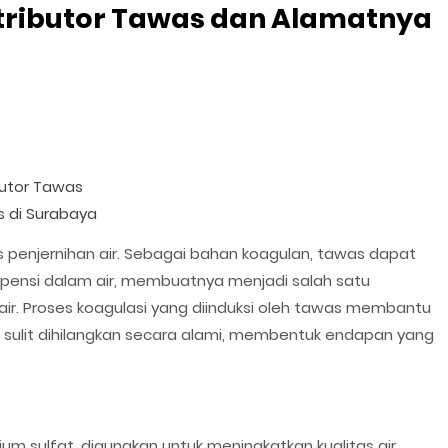
tributor Tawas dan Alamatnya
butor Tawas
 di Surabaya
 penjernihan air. Sebagai bahan koagulan, tawas dapat
spensi dalam air, membuatnya menjadi salah satu
air. Proses koagulasi yang diinduksi oleh tawas membantu
g sulit dihilangkan secara alami, membentuk endapan yang
ium sulfat, digunakan untuk meningkatkan kualitas air