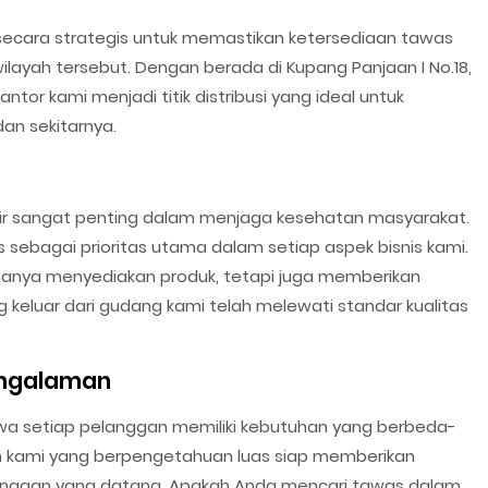
h secara strategis untuk memastikan ketersediaan tawas
ilayah tersebut. Dengan berada di Kupang Panjaan I No.18,
tor kami menjadi titik distribusi yang ideal untuk
an sekitarnya.
r sangat penting dalam menjaga kesehatan masyarakat.
 sebagai prioritas utama dalam setiap aspek bisnis kami.
 hanya menyediakan produk, tetapi juga memberikan
keluar dari gudang kami telah melewati standar kualitas
engalaman
wa setiap pelanggan memiliki kebutuhan yang berbeda-
an kami yang berpengetahuan luas siap memberikan
langgan yang datang. Apakah Anda mencari tawas dalam