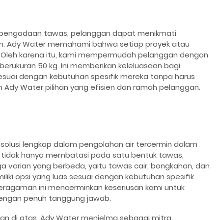
a pengadaan tawas, pelanggan dapat menikmati
an. Ady Water memahami bahwa setiap proyek atau
 Oleh karena itu, kami mempermudah pelanggan dengan
erukuran 50 kg. Ini memberikan keleluasaan bagi
suai dengan kebutuhan spesifik mereka tanpa harus
 Ady Water pilihan yang efisien dan ramah pelanggan.
olusi lengkap dalam pengolahan air tercermin dalam
mi tidak hanya membatasi pada satu bentuk tawas,
 varian yang berbeda, yaitu tawas cair, bongkahan, dan
iki opsi yang luas sesuai dengan kebutuhan spesifik
eragaman ini mencerminkan keseriusan kami untuk
engan penuh tanggung jawab.
n di atas, Ady Water menjelma sebagai mitra