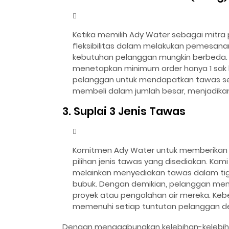
Ketika memilih Ady Water sebagai mitr
fleksibilitas dalam melakukan pemesan
kebutuhan pelanggan mungkin berbeda.
menetapkan minimum order hanya 1 sak b
pelanggan untuk mendapatkan tawas se
membeli dalam jumlah besar, menjadikan
3. Suplai 3 Jenis Tawas
Komitmen Ady Water untuk memberikan s
pilihan jenis tawas yang disediakan. Ka
melainkan menyediakan tawas dalam tiga
bubuk. Dengan demikian, pelanggan memil
proyek atau pengolahan air mereka. Keb
memenuhi setiap tuntutan pelanggan d
Dengan menggabungkan kelebihan-kelebiha