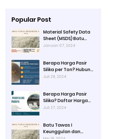
Popular Post
Material Safety Data
Sheet (MSDS) Batu
Tawas
Januari 07, 2024
Berapa Harga Pasir
Silika per Ton? Hubungi
Ady Water
Juli 29, 2024
Berapa Harga Pasir
Silika? Daftar Harga
Terbaru 2024 di Ady
Juli 27, 2024
Water: Per Kg, Per
Karung, dan Per Ton
Batu Tawas I
Keunggulan dan
Alamat Pembelian di
Mei 18, 2024