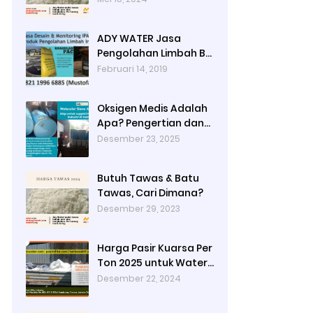
Jakarta Timur dengan
Ady Water
ADY WATER Jasa
Pengolahan Limbah B3
Pengolahan Limbah
Februari 14, 2019
Cair WWTP WTP STP di
Bandung Jogjakarta
Oksigen Medis Adalah
Surabaya Tangerang
Apa? Pengertian dan
Selatan
Peruntukannya
Desember 23, 2025
Butuh Tawas & Batu
Tawas, Cari Dimana?
Desember 29, 2023
Harga Pasir Kuarsa Per
Ton 2025 untuk Water
Treatment Plant di
Desember 22, 2024
Industri Petrokimia