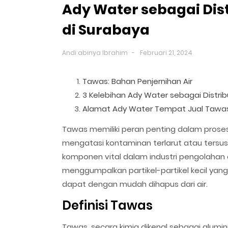
Ady Water sebagai Dis
di Surabaya
Andi abinya Ibrahim
Februari 21, 2024
Tawas: Bahan Penjernihan Air
3 Kelebihan Ady Water sebagai Distri
Alamat Ady Water Tempat Jual Tawas
Tawas memiliki peran penting dalam proses
mengatasi kontaminan terlarut atau tersu
komponen vital dalam industri pengolahan 
menggumpalkan partikel-partikel kecil yan
dapat dengan mudah dihapus dari air.
Definisi Tawas
Tawas, secara kimia dikenal sebagai alumin