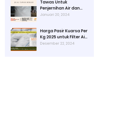
Tawas Untuk
Penjernihan Air dan
Cara Kerjanya
Januari 20, 2024
Harga Pasir Kuarsa Per
Kg 2025 untuk Filter Air
Rumah Tangga
Desember 22, 2024