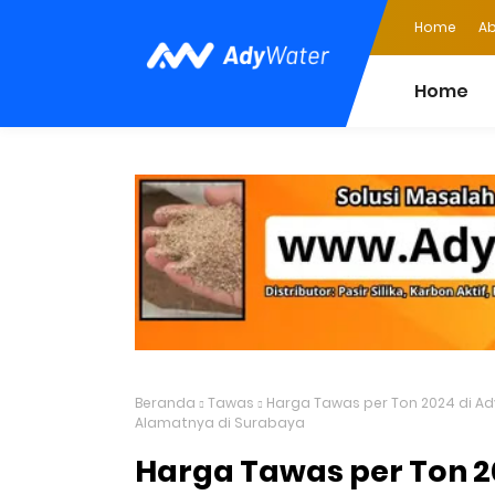
Home
Ab
Home
Beranda
Tawas
Harga Tawas per Ton 2024 di Ad
Alamatnya di Surabaya
Harga Tawas per Ton 20