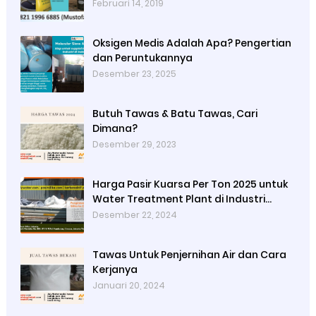
di Bandung Jogjakarta Surabaya
Februari 14, 2019
Tangerang Selatan
Oksigen Medis Adalah Apa? Pengertian
dan Peruntukannya
Desember 23, 2025
Butuh Tawas & Batu Tawas, Cari
Dimana?
Desember 29, 2023
Harga Pasir Kuarsa Per Ton 2025 untuk
Water Treatment Plant di Industri
Petrokimia
Desember 22, 2024
Tawas Untuk Penjernihan Air dan Cara
Kerjanya
Januari 20, 2024