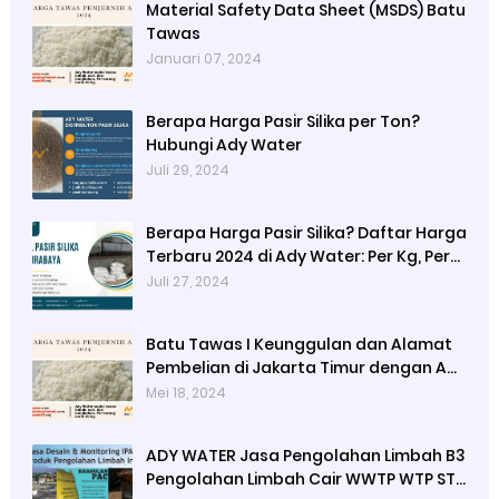
Material Safety Data Sheet (MSDS) Batu
Tawas
Januari 07, 2024
Berapa Harga Pasir Silika per Ton?
Hubungi Ady Water
Juli 29, 2024
Berapa Harga Pasir Silika? Daftar Harga
Terbaru 2024 di Ady Water: Per Kg, Per
Karung, dan Per Ton
Juli 27, 2024
Batu Tawas I Keunggulan dan Alamat
Pembelian di Jakarta Timur dengan Ady
Water
Mei 18, 2024
ADY WATER Jasa Pengolahan Limbah B3
Pengolahan Limbah Cair WWTP WTP STP