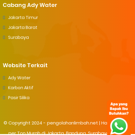
Cabang Ady Water
Jakarta Timur
Jakarta Barat
Surabaya
Website Terkait
Ady Water
Karbon Aktif
Pasir Silika
© Copyright 2024 -
pengolahanlimbah.net | Harga Tawas
per Ton Murah di Jakarta, Bandung, Surabaya. Tawas