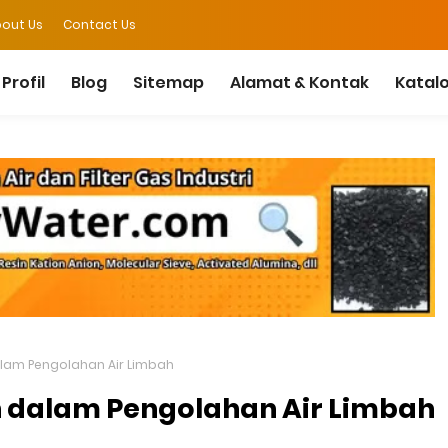
out Us
Contact Us
Profil
Blog
Sitemap
Alamat & Kontak
Katal
lam Pengolahan Air Limbah
 dalam Pengolahan Air Limbah