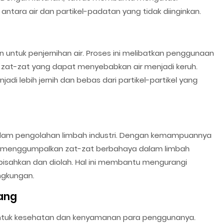
antara air dan partikel-padatan yang tidak diinginkan.
n untuk penjernihan air. Proses ini melibatkan penggunaan
zat-zat yang dapat menyebabkan air menjadi keruh.
di lebih jernih dan bebas dari partikel-partikel yang
lam pengolahan limbah industri. Dengan kemampuannya
 menggumpalkan zat-zat berbahaya dalam limbah
pisahkan dan diolah. Hal ini membantu mengurangi
ngkungan.
ang
 untuk kesehatan dan kenyamanan para penggunanya.