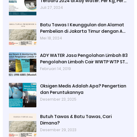
Terbaru 2024 di Ady Water: Per Kg, Per
Karung, dan Per Ton
Juli 27, 2024
Batu Tawas I Keunggulan dan Alamat
Pembelian di Jakarta Timur dengan Ady
Water
Mei 18, 2024
ADY WATER Jasa Pengolahan Limbah B3
Pengolahan Limbah Cair WWTP WTP STP
di Bandung Jogjakarta Surabaya
Februari 14, 2019
Tangerang Selatan
Oksigen Medis Adalah Apa? Pengertian
dan Peruntukannya
Desember 23, 2025
Butuh Tawas & Batu Tawas, Cari
Dimana?
Desember 29, 2023