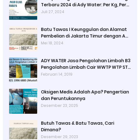
Terbaru 2024 di Ady Water: Per Kg, Per
Karung, dan Per Ton
Juli 27, 2024
Batu Tawas I Keunggulan dan Alamat
Pembelian di Jakarta Timur dengan Ady
Water
Mei 18, 2024
ADY WATER Jasa Pengolahan Limbah B3
Pengolahan Limbah Cair WWTP WTP STP
di Bandung Jogjakarta Surabaya
Februari 14, 2019
Tangerang Selatan
Oksigen Medis Adalah Apa? Pengertian
dan Peruntukannya
Desember 23, 2025
Butuh Tawas & Batu Tawas, Cari
Dimana?
Desember 29, 2023