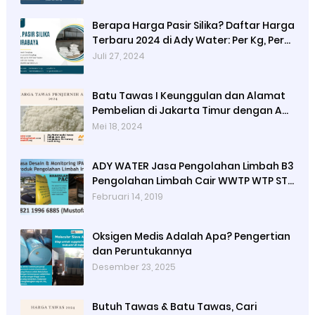
Berapa Harga Pasir Silika? Daftar Harga
Terbaru 2024 di Ady Water: Per Kg, Per
Karung, dan Per Ton
Juli 27, 2024
Batu Tawas I Keunggulan dan Alamat
Pembelian di Jakarta Timur dengan Ady
Water
Mei 18, 2024
ADY WATER Jasa Pengolahan Limbah B3
Pengolahan Limbah Cair WWTP WTP STP
di Bandung Jogjakarta Surabaya
Februari 14, 2019
Tangerang Selatan
Oksigen Medis Adalah Apa? Pengertian
dan Peruntukannya
Desember 23, 2025
Butuh Tawas & Batu Tawas, Cari