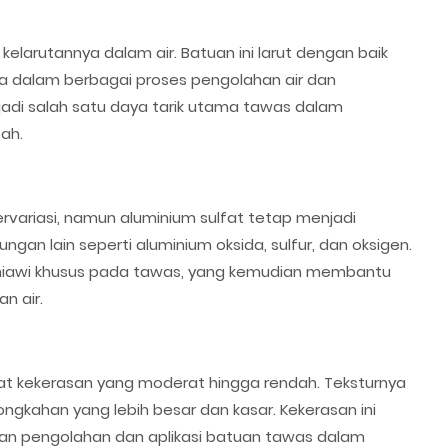
kelarutannya dalam air. Batuan ini larut dengan baik
a dalam berbagai proses pengolahan air dan
enjadi salah satu daya tarik utama tawas dalam
ah.
variasi, namun aluminium sulfat tetap menjadi
gan lain seperti aluminium oksida, sulfur, dan oksigen.
imiawi khusus pada tawas, yang kemudian membantu
n air.
at kekerasan yang moderat hingga rendah. Teksturnya
ongkahan yang lebih besar dan kasar. Kekerasan ini
n pengolahan dan aplikasi batuan tawas dalam