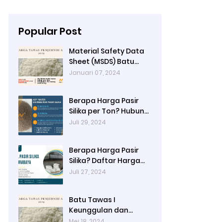
Popular Post
Material Safety Data
Sheet (MSDS) Batu
Tawas
Januari 07, 2024
Berapa Harga Pasir
Silika per Ton? Hubungi
Ady Water
Juli 29, 2024
Berapa Harga Pasir
Silika? Daftar Harga
Terbaru 2024 di Ady
Juli 27, 2024
Water: Per Kg, Per
Karung, dan Per Ton
Batu Tawas I
Keunggulan dan
Alamat Pembelian di
Mei 18, 2024