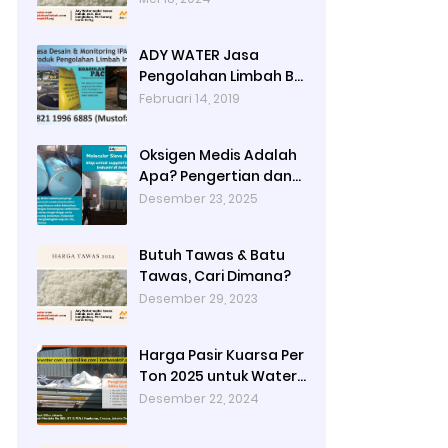
Jakarta Timur dengan
Ady Water
ADY WATER Jasa
Pengolahan Limbah B3
Pengolahan Limbah
Februari 14, 2019
Cair WWTP WTP STP di
Bandung Jogjakarta
Oksigen Medis Adalah
Surabaya Tangerang
Apa? Pengertian dan
Selatan
Peruntukannya
Desember 23, 2025
Butuh Tawas & Batu
Tawas, Cari Dimana?
Desember 29, 2023
Harga Pasir Kuarsa Per
Ton 2025 untuk Water
Treatment Plant di
Desember 22, 2024
Industri Petrokimia