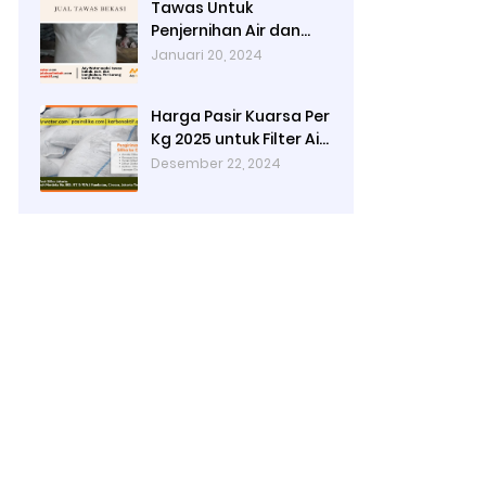
Tawas Untuk
Penjernihan Air dan
Cara Kerjanya
Januari 20, 2024
Harga Pasir Kuarsa Per
Kg 2025 untuk Filter Air
Rumah Tangga
Desember 22, 2024