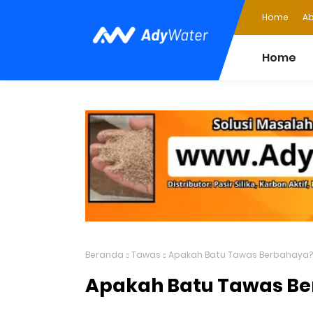
Home
Ab
Home
Beranda
Tawas
Apakah Batu Tawas Berbahaya?
Apakah Batu Tawas B