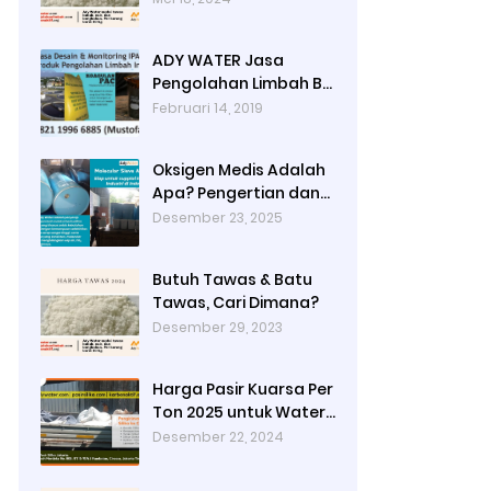
Jakarta Timur dengan
Ady Water
ADY WATER Jasa
Pengolahan Limbah B3
Pengolahan Limbah
Februari 14, 2019
Cair WWTP WTP STP di
Bandung Jogjakarta
Oksigen Medis Adalah
Surabaya Tangerang
Apa? Pengertian dan
Selatan
Peruntukannya
Desember 23, 2025
Butuh Tawas & Batu
Tawas, Cari Dimana?
Desember 29, 2023
Harga Pasir Kuarsa Per
Ton 2025 untuk Water
Treatment Plant di
Desember 22, 2024
Industri Petrokimia