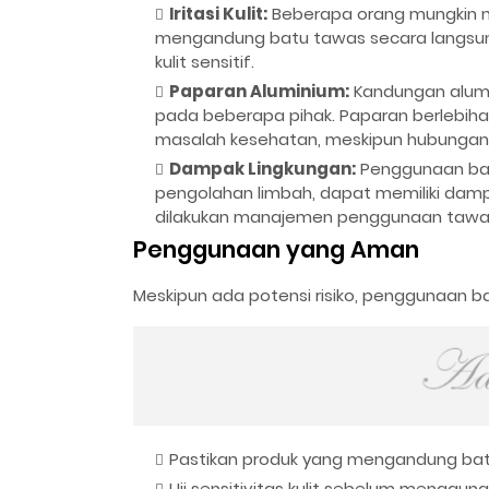
Iritasi Kulit:
Beberapa orang mungkin me
mengandung batu tawas secara langsung.
kulit sensitif.
Paparan Aluminium:
Kandungan alumi
pada beberapa pihak. Paparan berlebih
masalah kesehatan, meskipun hubungan in
Dampak Lingkungan:
Penggunaan bat
pengolahan limbah, dapat memiliki dampa
dilakukan manajemen penggunaan tawas 
Penggunaan yang Aman
Meskipun ada potensi risiko, penggunaan
Pastikan produk yang mengandung bat
Uji sensitivitas kulit sebelum menggu