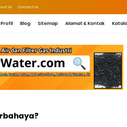
out Us
Contact Us
Profil
Blog
Sitemap
Alamat & Kontak
Katal
erbahaya?