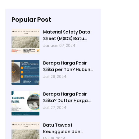
Popular Post
Material Safety Data
Sheet (MSDS) Batu
Tawas
Januari 07, 2024
Berapa Harga Pasir
Silika per Ton? Hubungi
Ady Water
Juli 29, 2024
Berapa Harga Pasir
Silika? Daftar Harga
Terbaru 2024 di Ady
Juli 27, 2024
Water: Per Kg, Per
Karung, dan Per Ton
Batu Tawas I
Keunggulan dan
Alamat Pembelian di
Mei 18, 2024