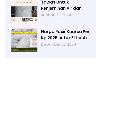
Tawas Untuk
Penjernihan Air dan
Cara Kerjanya
Januari 20, 2024
Harga Pasir Kuarsa Per
Kg 2025 untuk Filter Air
Rumah Tangga
Desember 22, 2024