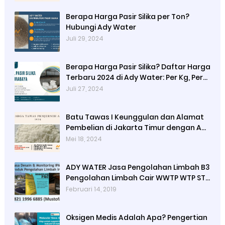
Berapa Harga Pasir Silika per Ton?
Hubungi Ady Water
Juli 29, 2024
Berapa Harga Pasir Silika? Daftar Harga
Terbaru 2024 di Ady Water: Per Kg, Per
Karung, dan Per Ton
Juli 27, 2024
Batu Tawas I Keunggulan dan Alamat
Pembelian di Jakarta Timur dengan Ady
Water
Mei 18, 2024
ADY WATER Jasa Pengolahan Limbah B3
Pengolahan Limbah Cair WWTP WTP STP
di Bandung Jogjakarta Surabaya
Februari 14, 2019
Tangerang Selatan
Oksigen Medis Adalah Apa? Pengertian