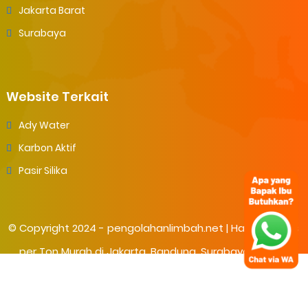
Jakarta Barat
Surabaya
Website Terkait
Ady Water
Karbon Aktif
Pasir Silika
© Copyright 2024 -
pengolahanlimbah.net | Harga Tawas
per Ton Murah di Jakarta, Bandung, Surabaya. Tawas
Alum Penjernih
- All Rights Reserved.